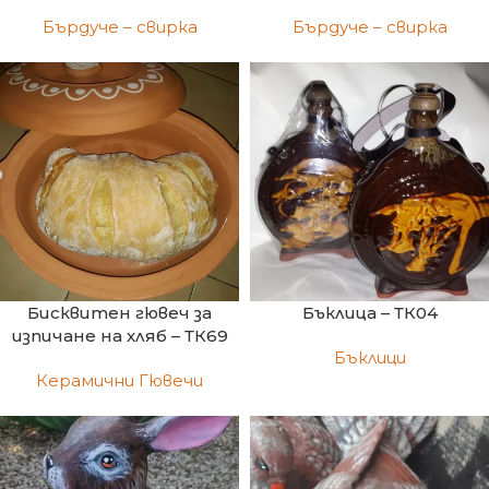
Бърдуче – свирка
Бърдуче – свирка
Бисквитен гювеч за
Бъклица – ТК04
изпичане на хляб – ТК69
Бъклици
Керамични Гювечи