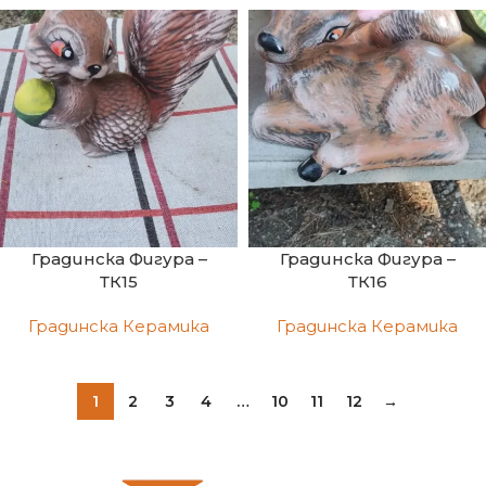
Градинска Фигура –
Градинска Фигура –
ТК15
ТК16
Градинска Керамика
Градинска Керамика
1
2
3
4
…
10
11
12
→