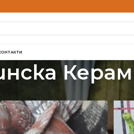
КОНТАКТИ
инска Керам