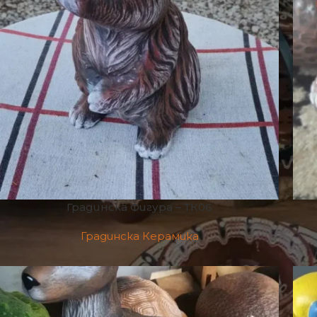
Градинска Фигура – ТК06
Градинска Керамика