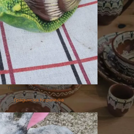
Градинска Фигура – ТК08
Градинска Керамика