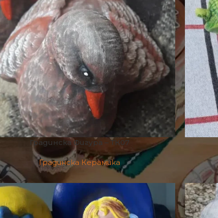
Градинска Фигура – ТК07
Градинска Керамика