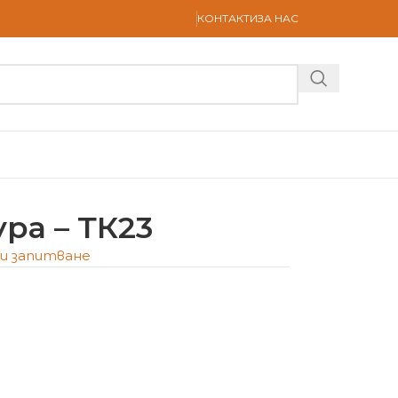
КОНТАКТИ
ЗА НАС
ра – ТК23
и запитване