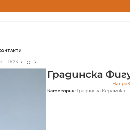
КОНТАКТИ
а – ТК23
Градинска Фигу
Направ
Категория:
Градинска Керамика