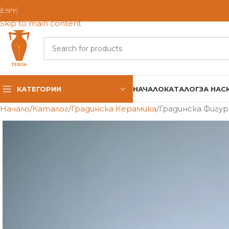
Skip to navigation
ЕЗИК
Skip to main content
КАТЕГОРИИ
НАЧАЛО
КАТАЛОГ
ЗА НАС
Начало
Каталог
Градинска Керамика
Градинска Фигур