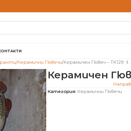
КОНТАКТИ
оранти
Керамични Гювечи
Керамичен Гювеч – ТК129
Керамичен Гюве
Направ
Категория:
Керамични Гювечи