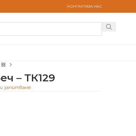
КОНТАКТИ
ЗА НАС
ч – ТК129
и запитване