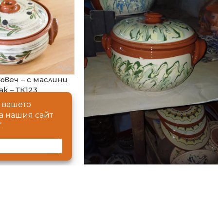
ювеч – с маслини
ак – ТК123
чни Гювечи
ерамичен Гювеч
или мак – ТК123 е
т ръчното
тво на Болгар
амика !
Керамичен Гювеч – ТК138
Керамични Гювечи
Продуктът Керамичен Гювеч
– ТК138 е част от ръчното
производство на Болгар