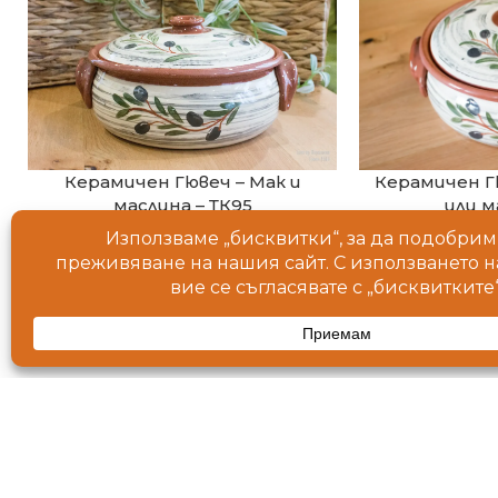
Керамичен Гювеч – Мак и
Керамичен Г
маслина – ТК95
или м
Керамични Гювечи
Керами
Продуктът Керамичен Гювеч
Продуктът К
– Мак и маслина – ТК95 е част
– с маслини 
от ръчното производство на
част о
Болгар Керамика !
производс
Кер