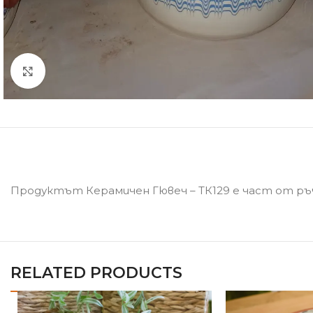
Click to enlarge
Продуктът Керамичен Гювеч – ТК129 е част от ръ
RELATED PRODUCTS