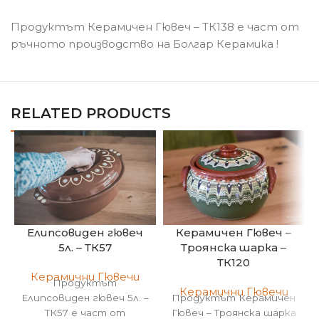
Продуктът Керамичен Гювеч – ТК138 е част от
ръчното производство на Болгар Керамика !
RELATED PRODUCTS
Елипсовиден гювеч
Керамичен Гювеч –
5л. – ТК57
Троянска шарка –
ТК120
Керамични Гювечи
Продуктът
Керамични Гювечи
Елипсовиден гювеч 5л. –
Продуктът Керамичен
ТК57 е част от
Гювеч – Троянска шарка