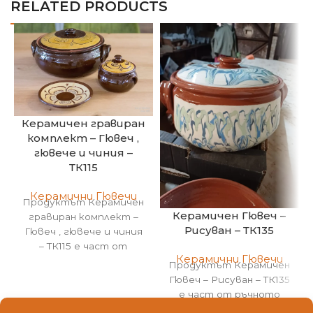
RELATED PRODUCTS
Керамичен гравиран
комплект – Гювеч ,
гювече и чиния –
ТК115
Керамични Гювечи
Продуктът Керамичен
Керамичен Гювеч –
гравиран комплект –
Рисуван – ТК135
Гювеч , гювече и чиния
– ТК115 е част от
Керамични Гювечи
ръчното производство
Продуктът Керамичен
на Болгар Керамика
Гювеч – Рисуван – ТК135
е част от ръчното
производство на