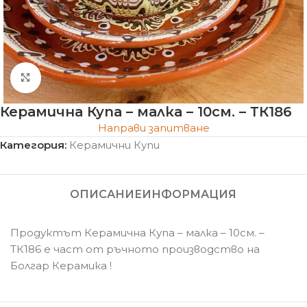
Click to enlarge
Керамична Купа – малка – 10см. – ТК186
Направи запитване
Категория:
Керамични Купи
ОПИСАНИЕ
ИНФОРМАЦИЯ
Продуктът Керамична Купа – малка – 10см. –
ТК186 е част от ръчното производство на
Болгар Керамика !