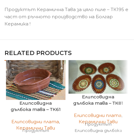
Продуктът Керамична Тава за цяло пиле – ТК195 е
част от ръчното производство на Болгар
Керамика !
RELATED PRODUCTS
Елипсовидна
дълбока тава – ТК81
Елипсовидна
дълбока тава – ТК61
Елипсовидни плата
,
Керамични Тави
Елипсовидни плата
,
Продуктът
Керамични Тави
Елипсовидна дълбока
Продуктът