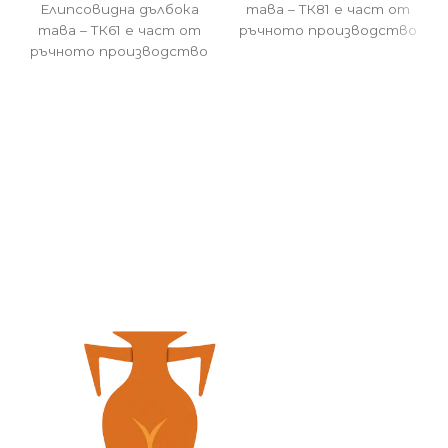
тава – ТК81 е част от
Елипсовидна дълбока
ръчното производство
тава – ТК61 е част от
на Болгар Керамика !
ръчното производство
на Болгар Керамика !