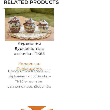
RELATED PRODUCTS
Керамични
Бурканчета с
лъжички – ТК85
Керамични
Бурканчета
Продуктът Керамични
Бурканчета с лъжички –
ТК85 е част от
ръчното производство
на Болгар Керамика !