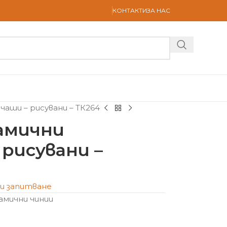
КОНТАКТИ
ЗА НАС
чаши – рисувани – ТК264
амични
 рисувани –
и запитване
амични чинии