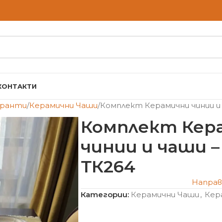
КОНТАКТИ
оранти
Керамични Чаши
Комплект Керамични чинии и 
Комплект Кер
чинии и чаши –
ТК264
Направ
Категории:
Керамични Чаши
,
Кер