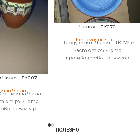
Чиния – ТК272
Керамични чинии
Продуктът Чиния – ТК272 е
част от ръчното
производство на Болгар
Керамика !
 Чаша – ТК207
ични Чаши
ерамична Чаша –
ст от ръчното
тво на Болгар
амика !
ПОЛЕЗНО