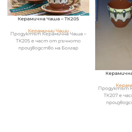
Керамична Чаша – ТК205
Керамични Чаши
Продуктът Керамична Чаша –
ТК205 е част от ръчното
производство на Болгар
Керамика !
Керамична
Керам
Продуктът К
ТК207 е ча
производс
Кер