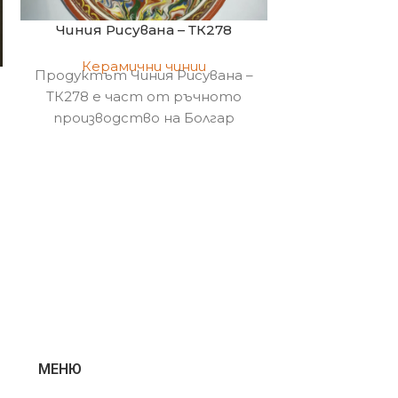
Чиния Рисувана – ТК278
Чиния Троянс
Керамични чинии
Продуктът Чиния Рисувана –
Керами
ТК278 е част от ръчното
Продуктът 
производство на Болгар
шарка – ТК
Керамика !
ръчното пр
Болгар 
МЕНЮ