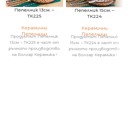
Пепелник 13см. –
Пепелник 15см. –
ТК225
ТК224
Керамични
Керамични
Пепелници
Пепелници
Продуктът Пепелник
Продуктът Пепелник
13см. – ТК225 е част от
15см. – ТК224 е част от
ръчното производство
ръчното производство
на Болгар Керамика !
на Болгар Керамика !