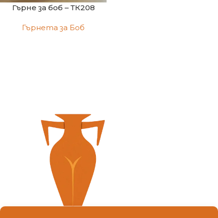
Гърне за боб – ТК208
Гърнета за Боб